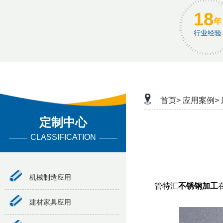
18
年
行业经验
首页>
应用案例>
定制中心
CLASSIFICATION
机械制造应用
管特汇
不锈钢加工
建材家具应用