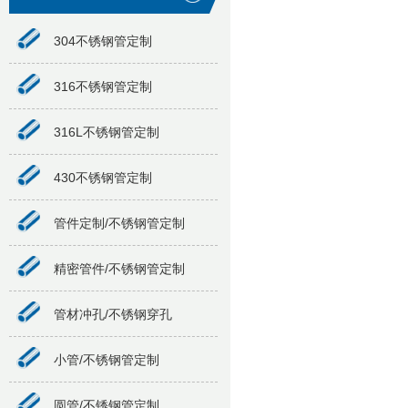
304不锈钢管定制
316不锈钢管定制
316L不锈钢管定制
430不锈钢管定制
管件定制/不锈钢管定制
精密管件/不锈钢管定制
管材冲孔/不锈钢穿孔
小管/不锈钢管定制
圆管/不锈钢管定制