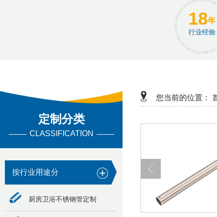
18
年
行业经验
您当前的位置：
定制分类
CLASSIFICATION
按行业用途分
厨房卫浴不锈钢管定制