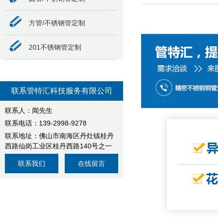
方管/不锈钢管定制
201不锈钢管定制
联系管特汇科技服务有限公司
联系人：闻先生
联系电话：139-2998-9278
联系地址：佛山市南海区丹灶镇桂丹
西路仙岗工业区桂丹西路140号之一
联系我们
在线留言