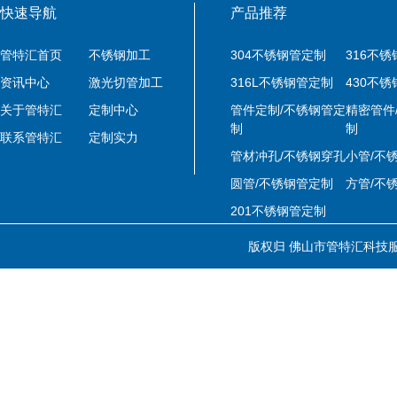
快速导航
产品推荐
管特汇首页
不锈钢加工
304不锈钢管定制
316不
资讯中心
激光切管加工
316L不锈钢管定制
430不
关于管特汇
定制中心
管件定制/不锈钢管定
精密管件
制
制
联系管特汇
定制实力
管材冲孔/不锈钢穿孔
小管/不
圆管/不锈钢管定制
方管/不
201不锈钢管定制
版权归 佛山市管特汇科